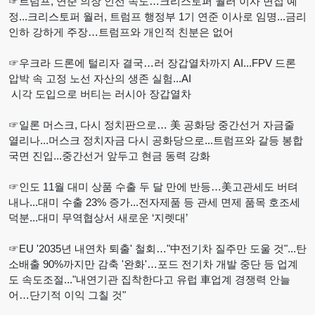
☞트럼프, 연준 의장 인선 속도…크리스토퍼 월러 이사 면접 예
정...크리스토퍼 월러, 트럼프 행정부 1기 연준 이사로 임명...금리
인하 강하게 주장…트럼프와 개인적 친분은 없어
☞우크라 드론에 털리자 결국…러 장갑열차까지 AI...FPV 드론
압박 속 고정 노선 자산의 생존 실험...AI
시각 도입으로 버티는 러시아 장갑열차
☞일론 머스크, 다시 정치판으로… 美 공화당 중간선거 자금줄
열리나...머스크 정치자금 다시 공화당으로...트럼프와 갈등 봉합
국면 진입...중간선거 앞두고 현금 동력 강화
☞인도 11월 대미 상품 수출 두 달 만에 반등…美고관세도 버텨
내나...대미 수출 23% 증가...전자제품 등 관세 면제 품목 호조세
덕분...대미 무역협상서 새로운 ‘지렛대’
☞EU '2035년 내연차 퇴출' 철회…"中전기차 질주만 도울 것"...탄
소배출 90%까지만 감축 '완화'…포드 전기차 개발 중단 등 업계
도 속도조절..."내연기관 집착한다고 유럽 車업계 경쟁력 안늘
어…단기적 이익 그칠 것"