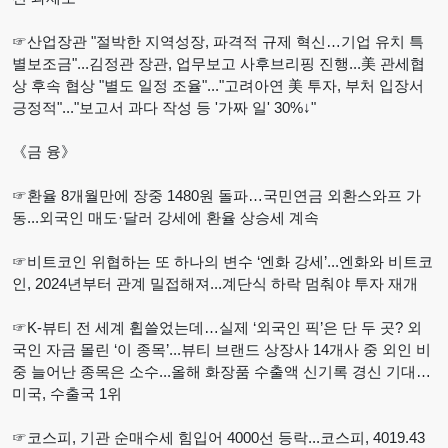
☞산업장관 "절박한 지역성장, 파격적 규제 혁신…기업 유치 특
별보조금"...김정관 장관, 업무보고 사후브리핑 진행...美 관세협
상 후속 협상 "별도 일정 조율"..."고려아연 美 투자, 부처 입장서
긍정적"..."보고서 과다 작성 등 '가짜 일' 30%↓"
《금 융》
☞환율 8개월만에 장중 1480원 돌파…국민연금 외환스와프 가
동...외국인 매도·달러 강세에 환율 상승세 계속
☞비트코인 위협하는 또 하나의 변수 ‘엔화 강세’...엔화와 비트코
인, 2024년부터 관계 밀접해져...계단식 하락 멈춰야 투자 재개
☞K-뷰티 전 세계 휩쓸었는데…실제 ‘외국인 픽’은 단 두 곳? 외
국인 자금 몰린 ‘이 종목’...뷰티 브랜드 상장사 14개사 중 외인 비
중 늘어난 종목은 소수...올해 화장품 수출액 신기록 경신 기대…
미국, 수출국 1위
☞코스피, 기관 순매수세 힘입어 4000선 등락...코스피, 4019.43