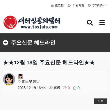
로그인
회원가입
추가메뉴
검색 버
메뉴
주요신문 헤드라인
★★12월 18일 주요신문 헤드라인★★
♡홍보부장♡
2025-12-18 16:44
835
0
0
목록