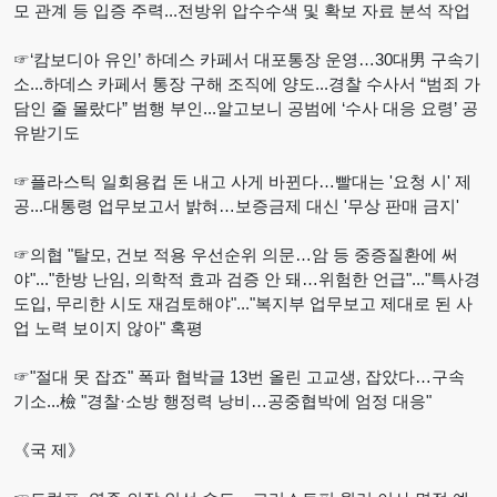
모 관계 등 입증 주력...전방위 압수수색 및 확보 자료 분석 작업
☞‘캄보디아 유인’ 하데스 카페서 대포통장 운영…30대男 구속기
소...하데스 카페서 통장 구해 조직에 양도...경찰 수사서 “범죄 가
담인 줄 몰랐다” 범행 부인...알고보니 공범에 ‘수사 대응 요령’ 공
유받기도
☞플라스틱 일회용컵 돈 내고 사게 바뀐다…빨대는 '요청 시' 제
공...대통령 업무보고서 밝혀…보증금제 대신 '무상 판매 금지'
☞의협 "탈모, 건보 적용 우선순위 의문…암 등 중증질환에 써
야"..."한방 난임, 의학적 효과 검증 안 돼…위험한 언급"..."특사경
도입, 무리한 시도 재검토해야"..."복지부 업무보고 제대로 된 사
업 노력 보이지 않아" 혹평
☞"절대 못 잡죠" 폭파 협박글 13번 올린 고교생, 잡았다…구속
기소...檢 "경찰·소방 행정력 낭비…공중협박에 엄정 대응"
《국 제》