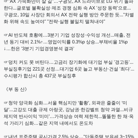
☞"AX 가속화만이 살 길"…구광모, AX 드라이브로 LG 위기 돌파
한다...글로벌 불확실성·제조 경쟁 심화 속 AX '성장 동력'으로...
구광모, 10일 사장단 회의서 AX 전략 실행 방안 주문한 듯..."차별
화 위해 속도 높여야" "전략·실행 불일치 떨쳐내야"
☞AI 반도체 호황에…3분기 기업 성장성·수익성 개선...매출, 전
년 동기 대비 2.1%↑…영업이익률 0.3%p 상승...부채비율 1%p
↓…한은 '3분기 기업경영분석 결과'
☞덩치 커도 못 버틴다…고금리 장기화에 대기업 부실 '경고등'...
부실징후기업 221곳 선정…대기업 6곳 늘고 부동산·건설 '최다'...
수시평가 합산시 총 437곳 부실징후
《부 동 산》
☞청약 양극화 심화…서울 핵심지만 ‘활황’, 외곽은 줄줄이 ‘미
달’...고강도 대출 규제 아랑곳, 강남권·한강벨트 청약 과열...비규
제지역 반사이익 ‘미미’…가격상승 여력 제한적...똘똘한 한 채·옥
석 가리기 심화…같은 지역 내에서도 온도차
☞내년 표준주택 공시가격 2.5% 상승…"단독주택 보유세 3~15%