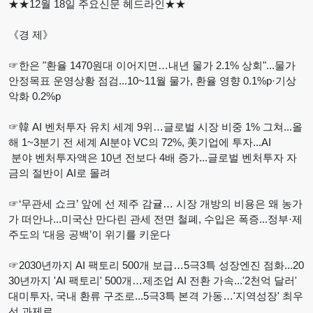
★★12월 18일 주요신문 헤드라인★★
《경 제》
☞한은 "환율 1470원대 이어지면…내년 물가 2.1% 상회"...물가
안정목표 운영상황 점검...10~11월 물가, 환율 영향 0.1%p·기상
악화 0.2%p
☞韓 AI 벤처투자 유치 세계 9위…글로벌 시장 비중 1% 그쳐...올
해 1~3분기 전 세계 AI분야 VC의 72%, 美기업에 투자...AI
분야 벤처투자액은 10년 전보다 4배 증가...글로벌 벤처투자 자
금의 절반이 AI로 몰려
☞‘무관세 쇼크’ 앞에 선 제주 감귤… 시장 개방의 비용은 왜 농가
가 떠안나...미국산 만다린 관세 전면 철폐, 수입은 폭증...정부·제
주도의 ‘대응 공백’이 위기를 키운다
☞2030년까지 AI 팩토리 500개 보급…5극3특 성장엔진 점화...20
30년까지 'AI 팩토리' 500개…제조업 AI 전환 가속...'2천억 달러'
대미투자, 국내 환류 구조로...5극3특 본격 가동…'지역성장' 최우
선 과제로