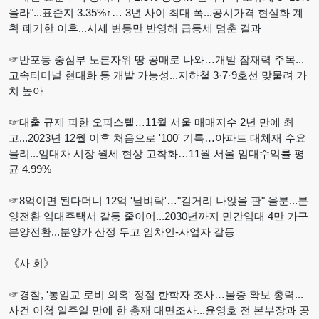
올라"...표준지 3.35%↑… 3년 사이 최대 폭...공시가격 현실화 계
획 폐기한 이후...시세 변동만 반영해 급등세 멈춘 결과
☞반포동 중심부 노른자위 땅 공매로 나와…개발 잠재력 주목...
고속터미널 현대화 등 개발 가능성...지하철 3·7·9호선 맞물려 가
치 높아
☞대출 규제 피한 오피스텔…11월 서울 매매지수 2년 만에 최
고...2023년 12월 이후 처음으로 '100' 기록…아파트 대체재 수요
몰려...임대차 시장 월세 현상 고착화…11월 서울 임대수익률 평
균 4.99%
☞8억이면 된다더니 12억 '날벼락'…"길거리 나앉을 판" 울분...분
양전환 임대주택서 갈등 줄이어...2030년까지 민간임대 4만 가구
분양전환...분양가 산정 두고 임차인-사업자 갈등
《사 회》
☞경찰, '통일교 로비 의혹' 정점 한학자 조사…물증 확보 총력...
사건 이첩 일주일 만에 한 총재 대면조사...윤영호 전 본부장과 공