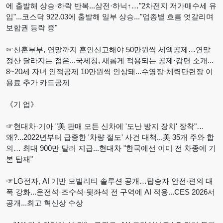
에 출발해 상승·하락 반복...삼전·하닉↑…"2차전지 저가매수세 유
입"...코스닥 922.03에 출발해 일부 상승..."업종별 흐름 엇갈리며
보합권 등락 중"
☞신혼부부, 연말까지 혼인신고해야 50만원씩 세액공제…연말
정산 달라지는 점은...국세청, 새롭게 적용되는 공제·감면 소개...
8~20세 자녀 인적공제 10만원씩 인상돼...수영장·체력단련장 이
용료 추가 카드공제
《기 업》
☞현대차·기아 "美 판매 모든 신차에 '도난 방지 장치' 장착"…
왜?...2022년부터 급증한 '차량 절도' 사건 대책...美 35개 주와 합
의… 최대 900만 달러 지급...현대차 "한국에선 이미 전 차종에 기
본 탑재"
☞LG전자, AI 기반 모빌리티 솔루션 공개…탑승자 안전·편의 대
폭 강화...운전석·조수석·뒷좌석 전 구역에 AI 적용...CES 2026서
공개...최고 혁신상 수상