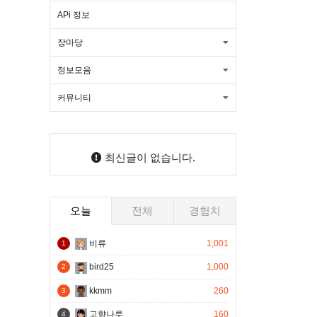
공권 숙소 사용방법새 창 열림
트립닷컴 7월 할인코드 호텔 항공권 추
APi 정보
장마당
가 할인 쿠폰 에어차이나 후기새 창 열
핸드폰싸게사는법 시세표 카페 휴대폰
정보모음
림
싸게 사는 법새 창 열림
1박2일 여름바캉스 진행!! 많은회원님
커뮤니티
들의 참석 신청바랍니다.
[신청] 22주 프로그램 NKST 치유교육
장학생 모집
장수사진촬영 행사 개최!!
최신글이 없습니다.
대구한복대여 미아름다운한복 혼주한
오늘
전체
경험치
복 웨딩촬영 한복 피팅 후기새 창 열림
아고다 할인코드 7월 쿠폰 4개 국내 일
비류
1,001
1
본 포함새 창 열림
아고다 할인코드 7월 호텔 쿠폰 최대
bird25
1,000
2
kkmm
260
할인받는 방법새 창 열림
여수 여행 코스 마사지샵 여수 마사지
3
고향나루
160
4