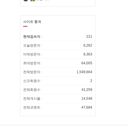
트립닷컴 할인코드 총정리 7월 8월 항
샵 추천 타이 아로마새 창 열림
공권 숙소 사용방법새 창 열림
트립닷컴 7월 할인코드 호텔 항공권 추
사이트 통계
가 할인 쿠폰 에어차이나 후기새 창 열
핸드폰싸게사는법 시세표 카페 휴대폰
현재접속자 :
221
오늘방문자 :
6,262
림
싸게 사는 법새 창 열림
1박2일 여름바캉스 진행!! 많은회원님
어제방문자 :
8,363
들의 참석 신청바랍니다.
최대방문자 :
64,005
전체방문자 :
1,549,664
신규회원수 :
2
전체회원수 :
41,259
전체게시물 :
14,548
전체코멘트 :
47,684