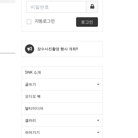
자동로그인
로그인
[신청] 22주 프로그램 NKST 치유교육
장학생 모집
장수사진촬영 행사 개최!!
대구한복대여 미아름다운한복 혼주한
SNK 소개
복 웨딩촬영 한복 피팅 후기새 창 열림
아고다 할인코드 7월 쿠폰 4개 국내 일
글쓰기
본 포함새 창 열림
아고다 할인코드 7월 호텔 쿠폰 최대
오디오 북
멀티미디어
할인받는 방법새 창 열림
여수 여행 코스 마사지샵 여수 마사지
갤러리
트립닷컴 할인코드 총정리 7월 8월 항
샵 추천 타이 아로마새 창 열림
쉬어가기