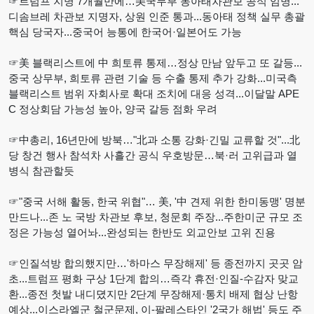
☞트럼프 지명 7개월만에…美국무부 동아태차관보 공식 임명...
디솜브레 차관보 지명자, 상원 인준 통과...동아태 정책 실무 총괄
핵심 당국자...중국어 능통에 한국어·일본어도 가능
☞美 블랙리스트에 中 희토류 통제…정상 만남 앞두고 또 갈등...
중국 상무부, 희토류 관련 기술 등 수출 통제 추가 강화...미국측
블랙리스트 범위 자회사로 확대 조치에 대응 성격...이달말 APE
C 정상회담 가능성 높아, 양국 갈등 점화 우려
☞中총리, 16년만에 방북…"北과 소통 강화·긴밀 교류할 것"...北
당 창건 행사 참석차 사흘간 공식 우호방문…북·러 고위급과 열
병식 참관할듯
☞"중국 서해 활동, 한국 위협"… 美, '中 견제 위한 한미동맹' 명분
만드나...존 노 국방 차관보 후보, 청문회 주장...주한미군 규모 조
정은 가능성 열어놔...완성되는 한반도 외교안보 고위 진용
☞인질석방 합의했지만…'하마스 무장해제' 등 종전까지 곳곳 암
초...트럼프 평화 구상 1단계 합의…즉각 휴전·인질-수감자 맞교
환...종전 첫발 내디뎠지만 2단계 무장해제·통치 배제 협상 난항
예상...이스라엘군 철군문제, 이-팔레스타인 '2국가 해법' 등도 주