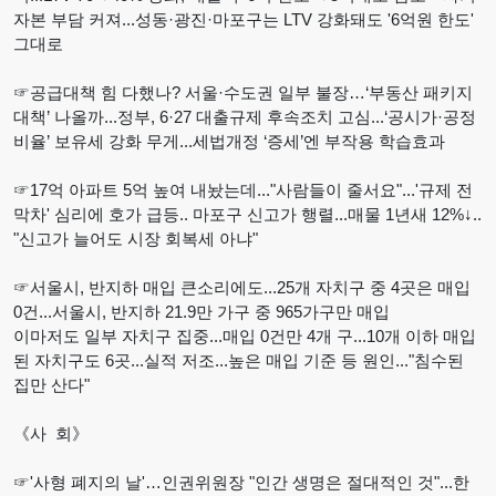
자본 부담 커져...성동·광진·마포구는 LTV 강화돼도 '6억원 한도'
그대로
☞공급대책 힘 다했나? 서울·수도권 일부 불장…‘부동산 패키지
대책’ 나올까...정부, 6·27 대출규제 후속조치 고심...‘공시가·공정
비율’ 보유세 강화 무게...세법개정 ‘증세’엔 부작용 학습효과
☞17억 아파트 5억 높여 내놨는데..."사람들이 줄서요"...'규제 전
막차' 심리에 호가 급등.. 마포구 신고가 행렬...매물 1년새 12%↓..
"신고가 늘어도 시장 회복세 아냐"
☞서울시, 반지하 매입 큰소리에도...25개 자치구 중 4곳은 매입
0건...서울시, 반지하 21.9만 가구 중 965가구만 매입
이마저도 일부 자치구 집중...매입 0건만 4개 구...10개 이하 매입
된 자치구도 6곳...실적 저조...높은 매입 기준 등 원인..."침수된
집만 산다"
《사 회》
☞'사형 폐지의 날'…인권위원장 "인간 생명은 절대적인 것"...한