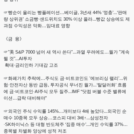
☞빵순이 울리는 빵플레이션…베이글, 3년새 44% ‘껑충’...‘판매
량 상위권’ 소금빵·샌드위치도 30% 이상 올라...빵값 상승에도 제
과점 수익성은 악화…임대료 영향
《금 융》
☞"美 S&P 7000 넘어 새 역사 쓴다"...과열 우려에도…월가 "계속
뛸 것"...AI투자
확대·금리인하 기대감 고조
☞화폐가치 추락에…주식도 금·비트코인도 '에브리싱 랠리'...위
험·안전자산 동반 급등, 투자공식 무너진 월가...‘탈달러화’ 흐름
에 금·비트코인·AI주식 모두 질주...IMF “닷컴 버블 수준 밸류에
이션…급락 대비해야”
☞외국인 주식 수익률 145%…개미보다 4배 높았다...외국인 순
매수 10종목 모두 상승…코스피 대비 3배↑...삼성전자
·SK하이닉스 등 대형 반도체주 ‘집중 매수’...개인 수익률 37%…
종목별 차별화 양상에 성적 저조