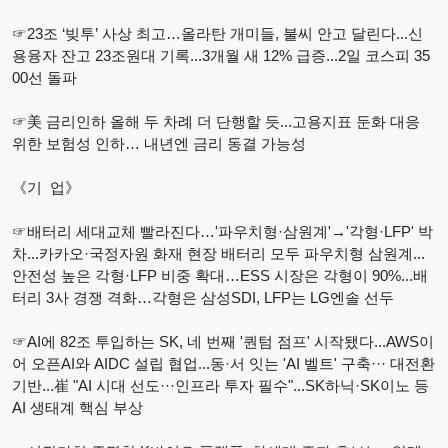
☞23조 ‘빚투’ 사상 최고…올라탄 개미들, 불씨 안고 달린다...신
용융자 잔고 23조원대 기록...3개월 새 12% 급증...2일 코스피 35
00선 돌파
☞美 금리인하 올해 두 차례 더 단행할 듯...고용지표 둔화 대응
위한 보험성 인하… 내년엔 금리 동결 가능성
《기 업》
☞배터리 세대교체 빨라진다…'파우치형·삼원계'→'각형·LFP' 박
차...카카오·국정자원 화재 현장 배터리 모두 파우치형 삼원계...
안전성 높은 각형·LFP 비중 확대…ESS 시장은 각형이 90%...배
터리 3사 경쟁 격화…각형은 삼성SDI, LFP는 LG엔솔 선두
☞AI에 82조 투입하는 SK, 네 번째 '퀀텀 점프' 시작됐다...AWS이
어 오픈AI와 AIDC 설립 협업...동·서 잇는 'AI 벨트' 구축··· 대전환
기반...崔 "AI 시대 선도···인프라 투자 필수"...SK하닉·SK이노 등
AI 생태계 핵심 부상