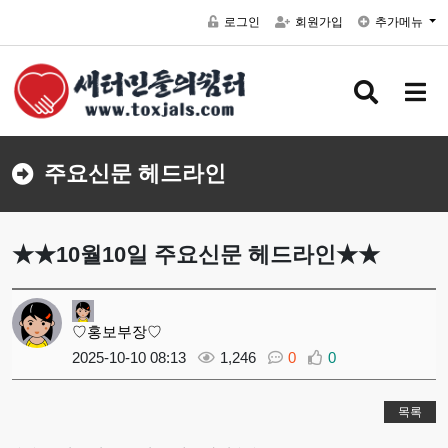
로그인
회원가입
추가메뉴
검색 버
메뉴
주요신문 헤드라인
★★10월10일 주요신문 헤드라인★★
♡홍보부장♡
2025-10-10 08:13
1,246
0
0
목록