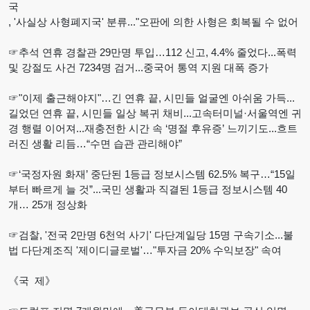
국
, '사실상 사형폐지국' 분류..."오판에 의한 사형은 회복될 수 없어
☞추석 연휴 경찰관 29만명 투입…112 신고, 4.4% 줄었다...폭력
및 강절도 사건 7234명 검거...중국어 통역 지원 대폭 증가
☞"이제 출근해야지"…긴 연휴 끝, 시민들 얼굴엔 아쉬움 가득...
길었던 연휴 끝, 시민들 일상 복귀 채비...고속터미널·서울역엔 귀
경 행렬 이어져...재충전한 시간 속 ‘명절 후유증’ 느끼기도...흐트
러진 생활 리듬…“수면 습관 관리해야”
☞‘국정자원 화재’ 중단된 1등급 정보시스템 62.5% 복구…“15일
부터 빠르게 늘 것”...국민 생활과 직결된 1등급 정보시스템 40
개… 25개 정상화
☞검찰, '전국 2만명 6천억 사기' 다단계일당 15명 구속기소...불
법 다단계조직 '제이디글로벌'…"투자금 20% 수익보장" 속여
《국 제》