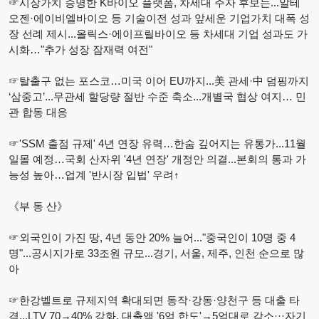
☞시장가치 증명한 K바이오 플랫폼, 차세대 주자 후보는...알테
오젠·에이비엘바이오 등 기술이전 성과 앞세운 기업가치 대폭 성
장 선례 제시...올릭스·에이프릴바이오 등 차세대 기업 성과도 가
시화…"추가 성장 잠재력 여전"
☞탈출구 없는 포스코…미국 이어 EU까지...美 관세·中 덤핑까지
‘삼중고’...무관세 할당량 절반 수준 축소...개별국 협상 여지… 민
관 합동 대응
☞'SSM 출점 규제' 4년 연장 유력…한숨 깊어지는 유통가...11월
일몰 예정…국회 산자위 '4년 연장' 개정안 의결...본회의 통과 가
능성 높아…업계 '반시장 입법' 우려↑
《부 동 산》
☞외국인이 가진 땅, 4년 동안 20% 늘어..."중국인이 10명 중 4
명"...공시지가로 33조원 규모...경기, 서울, 제주, 인천 순으로 많
아
☞한강벨트로 규제지역 확대되면 동작·강동·양천구 등 대출 타
격...LTV 70→40% 강화, 대출액 '6억 한도'→5억대로 감소···자기