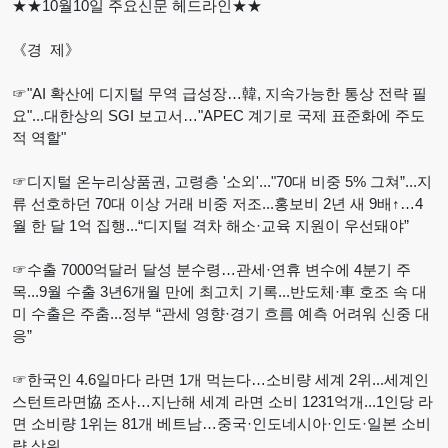
★★10월10일 주요신문 헤드라인★★
《경 제》
☞"AI 확산에 디지털 무역 급성장…韓, 지속가능한 통상 전략 필
요"...대한상의 SGI 보고서…"APEC 계기로 국제 표준화에 주도
적 역할"
☞디지털 온누리상품권, 고령층 '소외'..."70대 비중 5% 그쳐”...지
류 선호하던 70대 이상 거래 비중 저조...홍보비 2년 새 9배↑…4
월 한 달 1억 집행...“디지털 격차 해소·교육 지원이 우선돼야”
☞수출 7000억달러 달성 분수령…관세·연휴 변수에 4분기 주
목...9월 수출 3년6개월 만에 최고치 기록...반도체·車 호조 속 대
미 수출은 주춤...정부 “관세 영향·경기 흐름 예측 어려워 신중 대
응”
☞한국인 4.6일마다 라면 1개 먹는다…소비량 세계 2위...세계인
스턴트라면協 조사…지난해 세계 라면 소비 1231억개...1인당 라
면 소비량 1위는 81개 베트남…중국·인도네시아·인도·일본 소비
량 상위