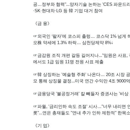
공…정부와 협력"...양자기술 논하는 'CES 파운드리'
·SK·현대차·LG 등 韓 기업 대거 참여
《금 융》
☞외국인 ‘팔자’에 코스피 출렁… 코스닥 1% 넘게 하락
오株 약세에 1.3% 하락… 삼천당제약 8%↓
☞금감원 조직 개편 갈등 길어지나..."임원은 사표, 직
에서도 1급 임원 11명 전원 사표 제출
☞韓 상징하는 '예술형 주화' 나온다… 20조 시장 공략
모 통해 상징물 결정...미국 연간 수익만 4조 9000
☞금융당국 '불공정거래' 칼 빼들자 증권사는 '비상 
☞파월, '금리인하 속도 조절' 시사…"너무 내리면 인플
롯"...연은 총재들도 "연내 추가 인하 제한적" 한목소
《기 업》