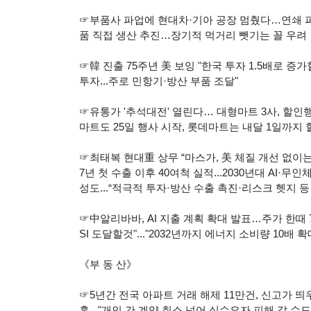
☞부품사 파업에 현대차·기아 공장 멈췄다…연쇄 피해
품 직접 생산 추진…장기적 먹거리 뺏기는 꼴 우려
☞韓 진출 75주년 美 보잉 "한국 투자 1.5배로 증가할 
투자...주로 민항기·방산 부품 조달"
☞유통가 '추석대전' 열린다… 대형마트 3사, 할인행사
마트도 25일 행사 시작, 롯데마트는 내달 1일까지 
☞최태복 현대重 상무 “마스가, 美 체질 개선 없이는 쉽
7년 첫 수출 이후 40여척 실적...2030년대 AI
성도...“적극적 투자·방산 수출 촉진·리스크 헷지 등
☞中알리바바, AI 지출 계획 확대 발표…주가 한때 7%
SI 도달할것"..."2032년까지 에너지 소비량 10배 확
《부 동 산》
☞5년간 전국 아파트 거래 해제 11만건, 신고가 띄우
혹..."개인 간 계약 취소 넘어 실수요자 피해 갈 수도