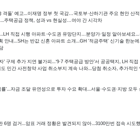
 격돌' 예고...이재명 정부 첫 국감…국토부·산하기관 주요 현안 산적.
.주택공급 정책, 성과 vs 현실성…여야 간 시각차
'...LH 직접 시행 아파트·수도권 유망단지…분양가·일정 알아보세요..
안내...SH는 반값 신혼 아파트 소개...GH '적금주택' 신기술 한눈에.
담
 구제 추가 지연 불가피...‘9·7 주택공급 방안’서 공공택지, LH 직접
올해도 민간 사전청약 사업 취소부지 계속 나와...당첨 취소자, 추가적인
익률'...자금 조달 유연성으로 투자 수요 확대...서울·수도권·지방 모두
 6명 검거...암표 거래 정황은 발견되지 않아...3100만번 접속 시도