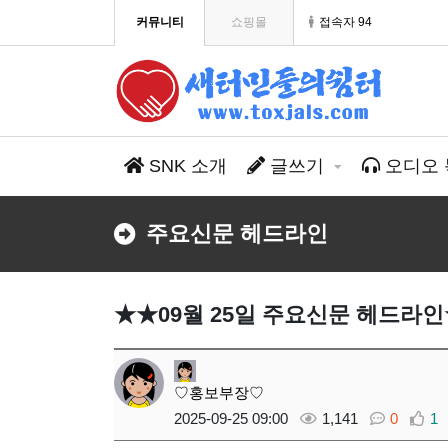
커뮤니티
쇼핑몰
접속자 94
SNK 소개
글쓰기
오디오 
주요신문 헤드라인
★★09월 25일 주요신문 헤드라
♡홍보부장♡
2025-09-25 09:00
1,141
0
1