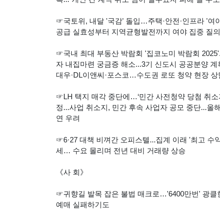
☞국토위, 내달 '국감' 돌입…주택·안전·인프라 '여야
공급 실효성부터 지역균형발전까지 여야 집중 질의..
☞국내 최대 부동산 박람회 '집코노미 박람회 2025
자 내집마련 궁금증 해소...3기 신도시 공공분양 계획 
대우·DL이앤씨·포스코…수도권 로또 청약 현장 상
☞LH 택지 매각 중단에…‘민간 사전청약 당첨 취소자’
정...사업 취소지, 민간 후속 사업자 공모 중단...
연 우려
☞6·27 대책 비껴간 오피스텔...집계 이래 '최고 수
세… 수요 몰리며 전년 대비 거래량 상승
《사 회》
☞귀향길 발목 잡은 불법 매크로…'6400만번' 광클한
예매 실패하기도