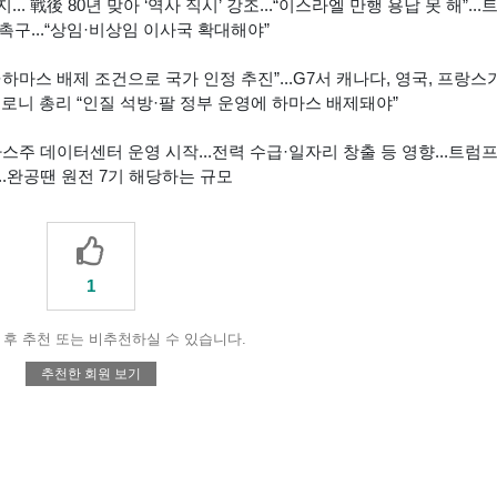
.. 戰後 80년 맞아 ‘역사 직시’ 강조...“이스라엘 만행 용납 못 해”...
촉구...“상임·비상임 이사국 확대해야”
·하마스 배제 조건으로 국가 인정 추진”...G7서 캐나다, 영국, 프랑스
.멜로니 총리 “인질 석방·팔 정부 운영에 하마스 배제돼야”
텍사스주 데이터센터 운영 시작...전력 수급·일자리 창출 등 영향...트럼
...완공땐 원전 7기 해당하는 규모
1
후 추천 또는 비추천하실 수 있습니다.
추천한 회원 보기