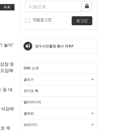
목록
자동로그인
로그인
[신청] 22주 프로그램 NKST 치유교육
기 놀이’
장학생 모집
장수사진촬영 행사 개최!!
대구한복대여 미아름다운한복 혼주한
 성장 둔
SNK 소개
' 도입해
복 웨딩촬영 한복 피팅 후기새 창 열림
아고다 할인코드 7월 쿠폰 4개 국내 일
글쓰기
트 등 대
본 포함새 창 열림
아고다 할인코드 7월 호텔 쿠폰 최대
오디오 북
멀티미디어
할인받는 방법새 창 열림
여수 여행 코스 마사지샵 여수 마사지
내 삭감에
갤러리
트립닷컴 할인코드 총정리 7월 8월 항
샵 추천 타이 아로마새 창 열림
쉬어가기
정보 제