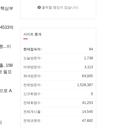
트립닷컴 할인코드 총정리 7월 8월 항
샵 추천 타이 아로마새 창 열림
출력할 랭킹이 없습니다.
 핵심부
공권 숙소 사용방법새 창 열림
트립닷컴 7월 할인코드 호텔 항공권 추
4533억
가 할인 쿠폰 에어차이나 후기새 창 열
핸드폰싸게사는법 시세표 카페 휴대폰
사이트 통계
...이
림
싸게 사는 법새 창 열림
1박2일 여름바캉스 진행!! 많은회원님
현재접속자 :
94
오늘방문자 :
1,738
들의 참석 신청바랍니다.
, 198
어제방문자 :
3,113
환 필요
최대방문자 :
64,005
전체방문자 :
1,528,387
으로 A
신규회원수 :
0
전체회원수 :
41,253
전체게시물 :
14,545
전체코멘트 :
47,682
의