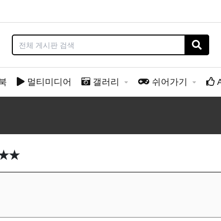
북
멀티미디어
갤러리
쉬어가기
인★★