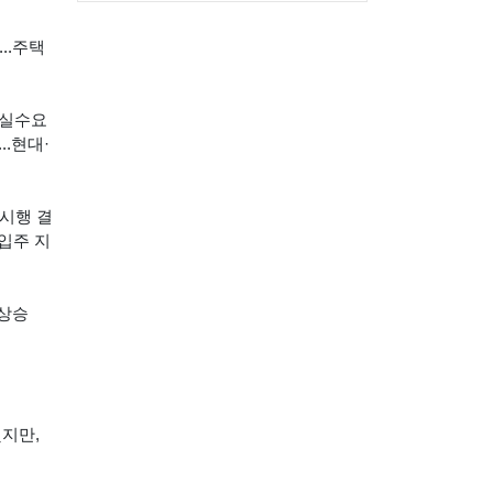
..주택
.실수요
..현대·
 시행 결
 입주 지
 상승
했지만,