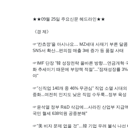
★★09월 25일 주요신문 헤드라인★★
《경 제》
☞‘칸쵸깡’을 아시나요… MZ세대 사재기 부른 달콤한 
SNS서 확산...편의점 매출 3배 증가 등 품절 사태
☞IMF 단장 "韓 성장전략 올바른 방향…연금개혁·국가
화 추세이기 때문에 부양책 적절"..."잠재성장률 3
야"
☞"신직업 140개 중 46% 무관심" 직업 소멸 시대의
중화...여전히 인지도 낮은 직업 수두룩...정부 육
☞윤석열 정부 R&D 삭감에…사라진 산업부 지급액 6
국민 혈세 638억원 공중분해”
☞"美 비자 문제 없을 것"…韓 기업 우려 불식 나선 C