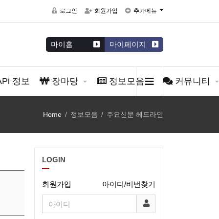
로그인
회원가입
추가메뉴
마이홈
마이페이지
APi 정보
장마당
정보모음
커뮤니티
Home
정보모음
주요신문 헤드라인
LOGIN
회원가입
아이디/비번찾기