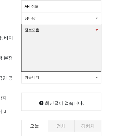
공권 숙소 사용방법새 창 열림
트립닷컴 7월 할인코드 호텔 항공권 추
APi 정보
가 할인 쿠폰 에어차이나 후기새 창 열
핸드폰싸게사는법 시세표 카페 휴대폰
장마당
정보모음
림
싸게 사는 법새 창 열림
1박2일 여름바캉스 진행!! 많은회원님
닥, 바이
정보공유
들의 참석 신청바랍니다.
[신청] 22주 프로그램 NKST 치유교육
주요신문 헤드라인
행 본점
장학생 모집
장수사진촬영 행사 개최!!
악보자료
커뮤니티
국민 공
대구한복대여 미아름다운한복 혼주한
복 웨딩촬영 한복 피팅 후기새 창 열림
아고다 할인코드 7월 쿠폰 4개 국내 일
방지
최신글이 없습니다.
본 포함새 창 열림
아고다 할인코드 7월 호텔 쿠폰 최대
서 비
할인받는 방법새 창 열림
여수 여행 코스 마사지샵 여수 마사지
오늘
전체
경험치