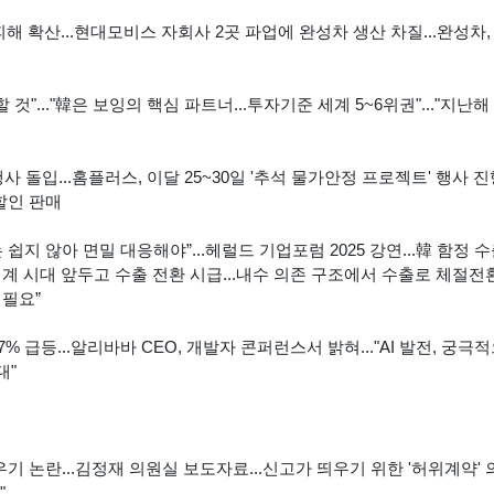
 확산...현대모비스 자회사 2곳 파업에 완성차 생산 차질...완성차,
것"..."韓은 보잉의 핵심 파트너...투자기준 세계 5~6위권"..."지난해 
 돌입...홈플러스, 이달 25~30일 '추석 물가안정 프로젝트' 행사 진행
할인 판매
지 않아 면밀 대응해야”...헤럴드 기업포럼 2025 강연...韓 함정 수출
·무인체계 시대 앞두고 수출 전환 시급...내수 의존 구조에서 수출로 체절전
 필요”
 급등...알리바바 CEO, 개발자 콘퍼런스서 밝혀..."AI 발전, 궁극적
대"
기 논란...김정재 의원실 보도자료...신고가 띄우기 위한 '허위계약' 
"