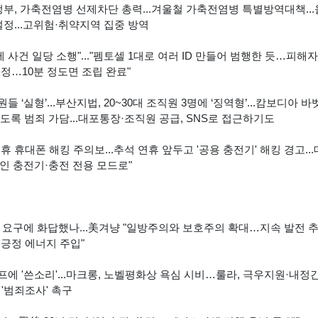
부, 가축전염병 선제차단 총력...겨울철 가축전염병 특별방역대책...올
정...고위험·취약지역 집중 방역
 사건 일당 소행"..."펨토셀 1대로 여러 ID 만들어 범행한 듯…피해자
추정…10분 정도면 조립 완료"
‘실형’...부산지법, 20~30대 조직원 3명에 ‘징역형’...캄보디아 바
뜯도록 범죄 가담...대포통장·조직원 공급, SNS로 접근하기도
 휴대폰 해킹 주의보...추석 연휴 앞두고 '공용 충전기' 해킹 경고..
"개인 충전기·충전 전용 모드로"
프 요구에 화답했나...美겨냥 "일방주의와 보호주의 확대…지속 발전 
 긍정 에너지 주입"
에 '쓴소리'...마크롱, 노벨평화상 욕심 시비…룰라, 극우지원·내정
'범죄조사' 촉구