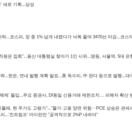
 새로 기획...삼성
...코스피, 장 중 1% 넘게 내렸다가 낙폭 줄여 3470선 마감...코스
원은 집회"...용산 대통령실 찾아가 1인 시위...명동, 서울역. 5대 은
...한은, 연내 발행 계획 발표...美 독수리, 中 판다 등으로 발행...대
억
체제' 돌입...주요 증권사, DI동일 신용거래 제한조치… 피해자 확산 
레, 현 주가도 고평가"..."물가·고용 양면 위험···PCE 상승은 관세
리...'친트럼프' 마이런만 "공격적으로 2%P 내려야"