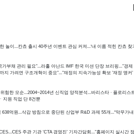
놀이...칸쵸 출시 40주년 이벤트 관심 커져...‘내 이름 적힌 칸쵸 찾
부채 관리 필요"...라훌 아난드 IMF 한국 미션 단장 브리핑..."경제
%까지 가려면 구조개혁이 중요"..."재정의 지속가능성 확보 '재정 앵커
 위험한 모순...2004~2014년 신직업 양적분석...바리스타 · 플로리스
성ㆍ지원 직업 단 8건뿐
38억원...삭감 방침으로 중단된 산업부 R&D 과제 55개...“막무가
ES...CES 주관 기관 'CTA 경영진' 기자간담회..."홈페이지 실시간 