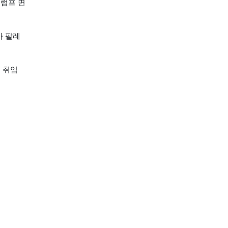
트럼프 면
가 팔레
프 취임