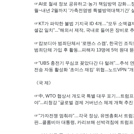
☞AI로 철새 정보 공유하고·농가 책임방역 강화…정
월~내년 2월까지 '가축전염병 특별방역대책기간' 설
☞KT가 파악한 불법 기지국 ID 4개…"모두 소액결제
셀값 일치"..."해외서 제작, 국내로 들여온 장비로 
☞캄보디아 범죄단체서 ‘로맨스 스캠’, 한국인 조직원들 
범죄단체 가입 후 활동...피해자 13명에 5억 원대 
☞"UBS 충전기 무심코 꽂았다간 다 털려"…추석 연휴
전송 자동 활성화 '초이스 재킹' 위협...노드VPN 
《국 제》
☞中, WTO 협상서 개도국 특별 대우 포기…트럼
야"...리청강 "글로벌 경제 거버넌스 체계 개혁 추진
☞"가자전쟁 멈춰라"…각국 정상, 유엔총회서 트럼프
판...콜롬비아 대통령, 카리브해 선박격침에 트럼프 