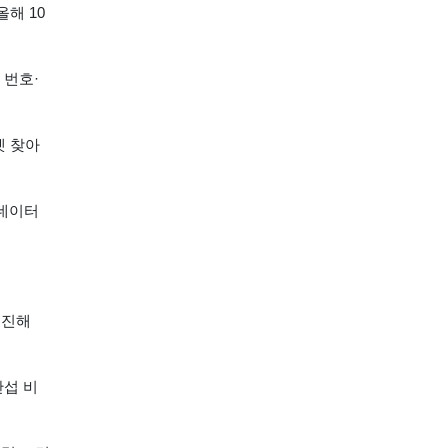
해 10
 번호·
벳 찾아
.데이터
추진해
간섭 비