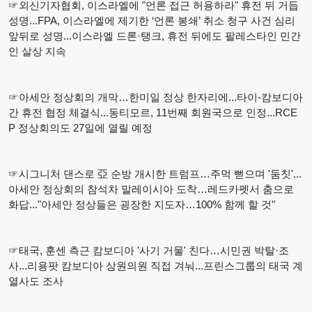
☞외신기자협회, 이스라엘에 "언론 접근 허용하라" 휴전 뒤 거듭
성명...FPA, 이스라엘에 제기한 ‘언론 봉쇄’ 취소 청구 사건 심리
앞뒤로 성명...이스라엘 드론·탱크, 휴전 뒤에도 팔레스타인 민간
인 살상 지속
☞아세안 정상회의 개막…한미일 정상 한자리에...타이-캄보디아
간 휴전 협정 체결식...동티모르, 11번째 회원국으로 인정...RCE
P 정상회의도 27일에 열릴 예정
☞시그니처 댄스로 亞 순방 개시한 트럼프…주먹 뻗으며 '둠칫'...
아세안 정상회의 참석차 말레이시아 도착…레드카펫서 춤으로
화답..."아세안 정상들은 굉장한 지도자…100% 함께 할 것"
☞태국, 훈센 측근 캄보디아 '사기 거물' 친다…시민권 박탈·조
사...리용팟 캄보디아 상원의원 직접 겨눠...프린스그룹의 태국 계
열사도 조사