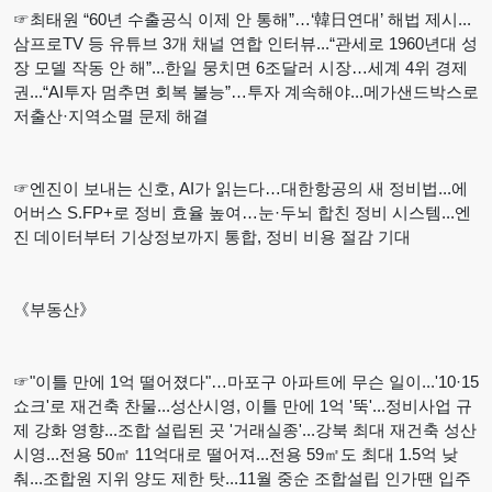
☞최태원 “60년 수출공식 이제 안 통해”…‘韓日연대’ 해법 제시...
삼프로TV 등 유튜브 3개 채널 연합 인터뷰...“관세로 1960년대 성
장 모델 작동 안 해”...한일 뭉치면 6조달러 시장…세계 4위 경제
권...“AI투자 멈추면 회복 불능”…투자 계속해야...메가샌드박스로
저출산·지역소멸 문제 해결
☞엔진이 보내는 신호, AI가 읽는다…대한항공의 새 정비법...에
어버스 S.FP+로 정비 효율 높여…눈·두뇌 합친 정비 시스템...엔
진 데이터부터 기상정보까지 통합, 정비 비용 절감 기대
《부동산》
☞"이틀 만에 1억 떨어졌다"…마포구 아파트에 무슨 일이...'10·15
쇼크'로 재건축 찬물...성산시영, 이틀 만에 1억 '뚝'...정비사업 규
제 강화 영향...조합 설립된 곳 '거래실종'...강북 최대 재건축 성산
시영...전용 50㎡ 11억대로 떨어져...전용 59㎡도 최대 1.5억 낮
춰...조합원 지위 양도 제한 탓...11월 중순 조합설립 인가땐 입주