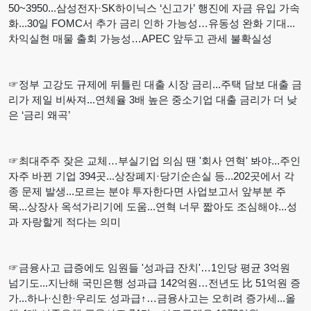
50~3950...삼성전자·SK하이닉스 ‘신고가’ 행진에 자금 유입 가속
화...30일 FOMC서 추가 금리 인하 가능성…유동성 완화 기대...
차익실현 매물 출회 가능성…APEC 앞두고 관세 불확실성
☞정부 고강도 규제에 뒤틀린 대출 시장 금리...주택 담보 대출 금
리가 제일 비싸져...연체율 3배 높은 중소기업 대출 금리가 더 낮
은 ‘금리 왜곡’
☞최대주주 잦은 교체…부실기업 의심 땐 '회사 연혁' 봐야...주인
자주 바뀐 기업 394곳...상장폐지·당기순손실 등...202곳에서 각
종 문제 발생...모르는 분야 투자한다면 사업보고서 앞부분 주
목...상장사 옥석가리기에 도움...연혁 너무 짧아도 조심해야...성
과 자랑할게 적다는 의미
☞금융사고 급증에도 임원들 '성과급 잔치'…1인당 평균 3억원
넘기도...지난해 국민은행 성과급 142억원…전년도 比 51억원 증
가...하나·신한·우리도 성과급↑…금융사고는 오히려 증가세...올