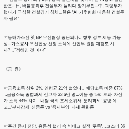
한은...日, 버블붕괴후 건설투자 늘리다 장기부진...中, 과잉투자
했다가 극심한 건설경기 침체...한은 “AI·기후변화 대응한 건설투
자 필요”
☞동해가스전 英 BP 우선협상 중단되나…향후 정부 제동 가능
성...가스공사 우선협상 선정 소식에 산업부 원점 재검토 시
사?…"정해진 것 아냐"
《금 융》
☞금융소득 상위 2%, 연평균 21억 벌었다…배당소득 비중 87%
...금융소득 종합과세 신고자 33.6만 명...이들 중 '5억 초과' 자산
가 소득 44% 차지...내달 국회 조세소위서 '분리과세' 공방 예
고...‘부자감세’ 신중론 vs ‘증시부양’ 과세 완화론
☞주간 증시 전망, 유동성 랠리 속 빅테크 실적 ‘주목’…코스피 36