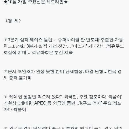
★10월 27일 주요신문 헤드라인★
《경 제》
☞3분기 실적 레이스 돌입… 슈퍼사이클 탄 반도체·주춤한 자동
차...조선株, 3분기 실적 개선 전망… ‘마스가’ 기대감↑...정유주도
호실적 기대… 석유화학은 부진 지속
☞문서 초안조차 완성 못한 한미 관세협상, 타결 난항…한국 경
제 충격 불가피
☞"케데헌 통김밥 먹으러 왔다"..외국인, 주요 점포마다 '싹쓸이'
기현상...케데헌·APEC 등 외국인 풍년...'K푸드 먹자' 주요 점포
마다 싹쓸이
☞“건설로 경기 띄우려다 중국·일본처럼 빚더미 늪”…경고 날린