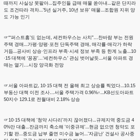
때까지 사실상 못팔아...집주인들 급매 매물 쏟아내...같은 단지라
도 조건따라 격차...'5년 실거주, 10년 보유' 매물...조합원 지위 양
도 가능 인기
☞“‘퍼스트홈’도 없는데, 세컨하우스는 사치”…찬바람 부는 전원
주택 경매...가평·양평·포천 단독주택 경매, 매각률·매각가 하락
거듭...공사비 상승·인프라 부족·시세 정보 부족 등 한계 노출...10
·15 대책에 ‘꽁꽁’…‘세컨하우스’ 관심 벗어날듯...서울 아파트 경
매는 열기…시장 양극화 전망
☞서울 아파트값, 10·15 대책 전 올해 최고 상승률 찍었다...10.15
부동산 대책 이전 조사…서울 주택가격 0.96%↑...KB선도아파트
50지수 129.1로 전월대비 2.18% 상승
☞10·15 대책에 '청약 사다리'까지 끊어졌다...규제지역 중도금 4
0%만 대출...잔금까지 축소해 '이중규제'...현금 없으면 청약도 포
기할 판...중도금 납부 줄면 미수금 늘어...'자금난' 건설사 공사중