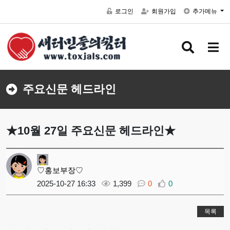
로그인
회원가입
추가메뉴
검색 버
메뉴
주요신문 헤드라인
★10월 27일 주요신문 헤드라인★
♡홍보부장♡
2025-10-27 16:33
1,399
0
0
목록