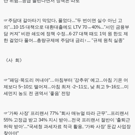
단 위험...공급 늘린다면서 정책은 따로
☞주담대 갈아타기 막았다, 풀었다..."두 번이면 실수 아닌 고
의"...10·15 대책으로 대환대출에도 LTV 70→40%..."서민 금융부
담 커져" 비판 쇄도에 정책 수정...6·27 대책 때도 1억 원 한도 제
한 걸었다 풀어...총량규제에 주담대 금리↑... "규제 원칙 실종"
《사 회》
☞"패딩·목도리 꺼내야"…아침부터 '강추위' 예고...아침 기온 어
제보다 5~10도 떨어져...아침 최저 -2~11도, 낮 최고 9~16도...미
세먼지 농도 전 권역서 '좋음' 전망
☞'가짜 사장' 프리랜서 77% "회사 매뉴얼 따라 근무"...프리랜서
55% 고정급 받고 34% 지시 받아...전국 프리랜서 절반이 ‘출퇴근
허락 받아’...“국세청 과세자료 적극 활용, ‘가짜 사장’ 둔갑 사업장
찾아야”