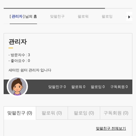
[
관리자
] 님의 홈
맞팔친구
팔로워
팔로잉
구독
관리자
- 방문자수 :
3
- 좋아요수 :
0
새터민 쉼터 관리자 입니다
맞팔친구 0
팔로워 0
팔로잉 0
구독회원 0
맞팔친구 (0)
팔로워 (0)
팔로잉 (0)
구독회원 (0)
맞팔친구 전체보기